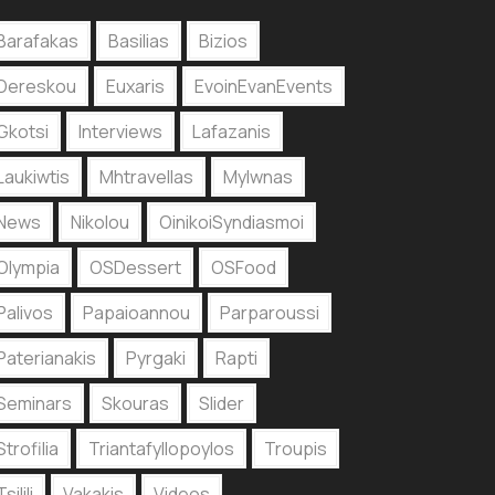
Barafakas
Basilias
Bizios
Dereskou
Euxaris
EvoinEvanEvents
Gkotsi
Interviews
Lafazanis
Laukiwtis
Mhtravellas
Mylwnas
News
Nikolou
OinikoiSyndiasmoi
Olympia
OSDessert
OSFood
Palivos
Papaioannou
Parparoussi
Paterianakis
Pyrgaki
Rapti
Seminars
Skouras
Slider
Strofilia
Triantafyllopoylos
Troupis
Tsilili
Vakakis
Videos