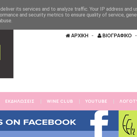
eliver its services and to analyze traffic. Your IP address and 
ormance and security metrics to ensure quality of service, gen
abuse.
ΑΡΧΙΚΗ
ΒΙΟΓΡΑΦΙΚΟ
ΕΚΔΗΛΩΣΕΙΣ
WINE CLUB
YOUTUBE
ΛΟΓΟΤ