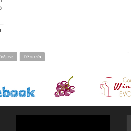
ά
ό
...
Επόμενη
Τελευταία