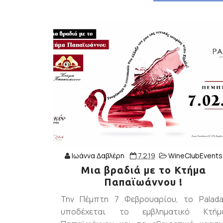
Ιωάννα Δαβλέρη
7.2.19
WineClubEvents
Μια βραδιά με το Κτήμα
Παπαϊωάννου !
Την Πέμπτη 7 Φεβρουαρίου, το Palada
υποδέχεται το εμβληματικό Κτήμ