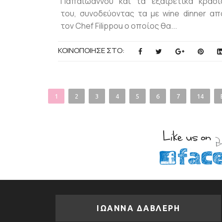
Παπαϊωάννου και τα εξαιρετικά κρασι
του, συνοδεύοντας τα με wine dinner απ
τον Chef Filippou ο οποίος θα...
ΚΟΙΝΟΠΟΙΗΣΕ ΣΤΟ:
1
2
3
4
5
6
7
14
ΙΩΑΝΝΑ ΔΑΒΛΕΡΗ