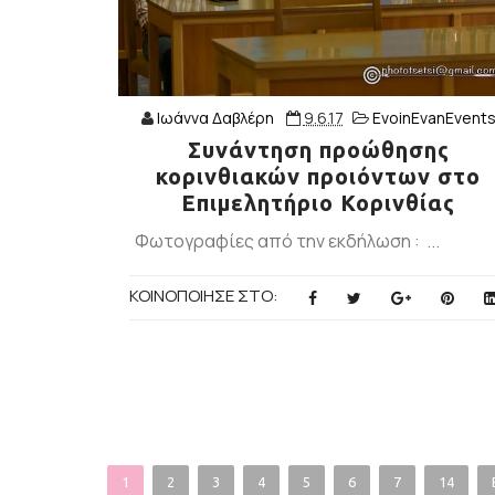
Ιωάννα Δαβλέρη
9.6.17
EvoinEvanEvent
Συνάντηση προώθησης
κορινθιακών προιόντων στο
Επιμελητήριο Κορινθίας
Φωτογραφίες από την εκδήλωση : ...
ΚΟΙΝΟΠΟΙΗΣΕ ΣΤΟ:
1
2
3
4
5
6
7
14