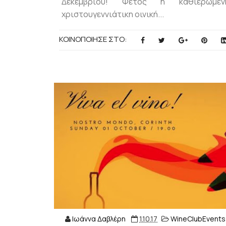
Δεκεμβρίου! Φέτος η καθιερωμέν
χριστουγεννιάτικη οινική...
ΚΟΙΝΟΠΟΙΗΣΕ ΣΤΟ:
Ιωάννα Δαβλέρη
1.10.17
WineClubEvents