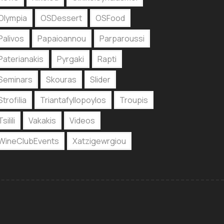
Olympia
OSDessert
OSFood
Palivos
Papaioannou
Parparoussi
Paterianakis
Pyrgaki
Rapti
Seminars
Skouras
Slider
Strofilia
Triantafyllopoylos
Troupis
Tsilili
Vakakis
Videos
WineClubEvents
Xatzigewrgiou