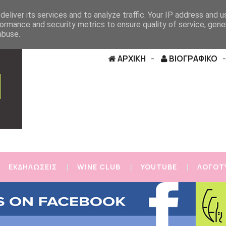
eliver its services and to analyze traffic. Your IP address and 
ormance and security metrics to ensure quality of service, gen
abuse.
ΑΡΧΙΚΗ
ΒΙΟΓΡΑΦΙΚΟ
ΕΚΔΗΛΩΣΕΙΣ
WINE CLUB
YOUTUBE
ΛΟΓΟΤ