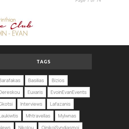
Page 1 of 14
TAGS
Barafakas
Basilias
Bizios
Dereskou
Euxaris
EvoinEvanEvents
Gkotsi
Interviews
Lafazanis
Laukiwtis
Mhtravellas
Mylwnas
News
Nikolou
OinikoiSyndiasmoi