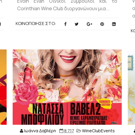
η
Evoin Evan Οινικοί Σύμβουλοι και το
Corinthian Wine Club διοργανώνουν μια...
ο
ΚΟΙΝΟΠΟΙΗΣΕ ΣΤΟ:
Κ
Ιωάννα Δαβλέρη
8.7.17
WineClubEvents