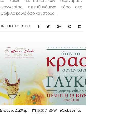
νέο κύκλο εκπαιδευτικών σεμιναρίων
οινογνωσίας, απευθυνόμενη τόσο στο
ινόφιλο κοινό όσο και στους...
ΟΙΝΟΠΟΙΗΣΕ ΣΤΟ:
Ιωάννα Δαβλέρη
15.6.17
WineClubEvents