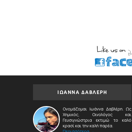
ΙΩΑΝΝΑ ΔΑΒΛΕΡΗ
Ονομάζομαι Ιωάννα Δαβλέρη. Ως
Χημικός, Οινολόγος και
Γευσιγνώστρια εκτιμώ το καλό
κρασί και την καλή παρέα.
Περισσότερα →