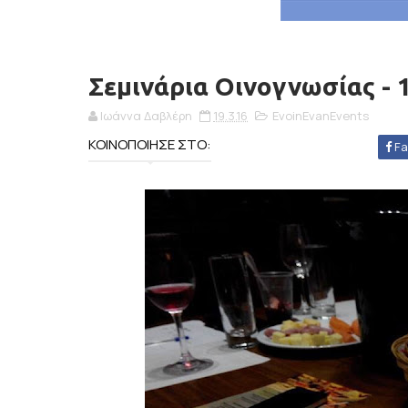
Σεμινάρια Οινογνωσίας -
Ιωάννα Δαβλέρη
19.3.16
EvoinEvanEvents
ΚΟΙΝΟΠΟΙΗΣΕ ΣΤΟ:
Fa