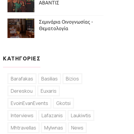
ΑΒΑΝΤΙΣ
Σεμινάρια Οινογνωσίας -
Θεματολογία
ΚΑΤΗΓΟΡΙΕΣ
Barafakas
Basilias
Bizios
Dereskou
Euxaris
EvoinEvanEvents
Gkotsi
Interviews
Lafazanis
Laukiwtis
Mhtravellas
Mylwnas
News