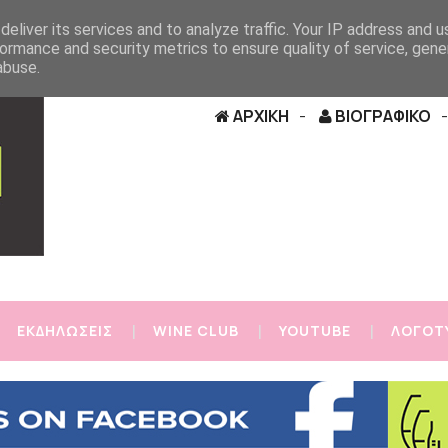
eliver its services and to analyze traffic. Your IP address and 
ormance and security metrics to ensure quality of service, gen
abuse.
ΑΡΧΙΚΗ
ΒΙΟΓΡΑΦΙΚΟ
ΕΚΔΗΛΩΣΕΙΣ
WINE CLUB
YOUTUBE
ΛΟΓΟΤ