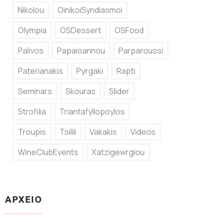
Nikolou
OinikoiSyndiasmoi
Olympia
OSDessert
OSFood
Palivos
Papaioannou
Parparoussi
Paterianakis
Pyrgaki
Rapti
Seminars
Skouras
Slider
Strofilia
Triantafyllopoylos
Troupis
Tsilili
Vakakis
Videos
WineClubEvents
Xatzigewrgiou
ΑΡΧΕΙΟ