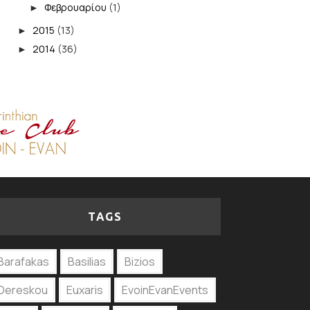
Φεβρουαρίου
(1)
►
2015
(13)
►
2014
(36)
►
TAGS
Barafakas
Basilias
Bizios
Dereskou
Euxaris
EvoinEvanEvents