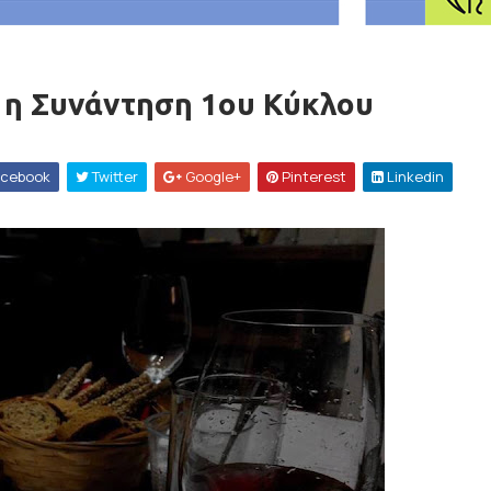
 1η Συνάντηση 1ου Κύκλου
cebook
Twitter
Google+
Pinterest
Linkedin