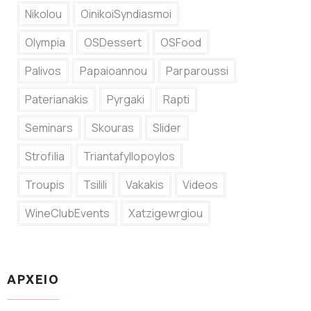
Nikolou
OinikoiSyndiasmoi
Olympia
OSDessert
OSFood
Palivos
Papaioannou
Parparoussi
Paterianakis
Pyrgaki
Rapti
Seminars
Skouras
Slider
Strofilia
Triantafyllopoylos
Troupis
Tsilili
Vakakis
Videos
WineClubEvents
Xatzigewrgiou
ΑΡΧΕΙΟ