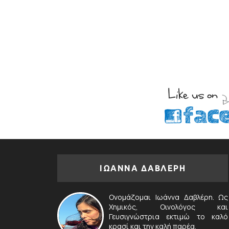
ΙΩΑΝΝΑ ΔΑΒΛΕΡΗ
Ονομάζομαι Ιωάννα Δαβλέρη. Ως
Χημικός, Οινολόγος και
Γευσιγνώστρια εκτιμώ το καλό
κρασί και την καλή παρέα.