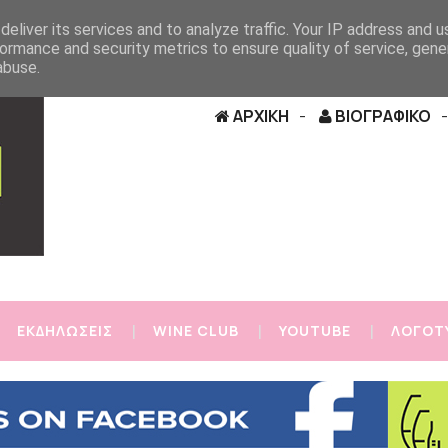
eliver its services and to analyze traffic. Your IP address and 
ormance and security metrics to ensure quality of service, gen
abuse.
ΑΡΧΙΚΗ
ΒΙΟΓΡΑΦΙΚΟ
ΕΚΔΗΛΩΣΕΙΣ
WINE CLUB
YOUTUBE
ΛΟΓΟΤ