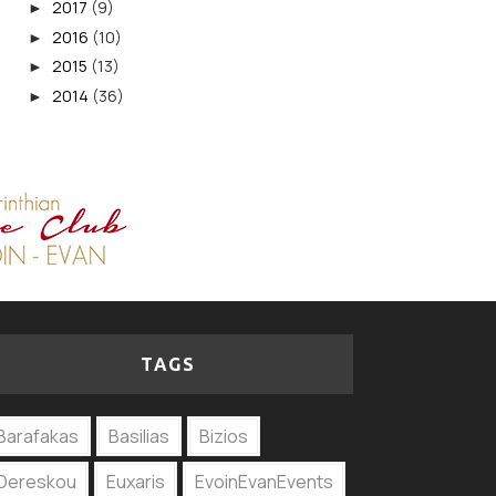
2017
(9)
►
2016
(10)
►
2015
(13)
►
2014
(36)
►
TAGS
Barafakas
Basilias
Bizios
Dereskou
Euxaris
EvoinEvanEvents