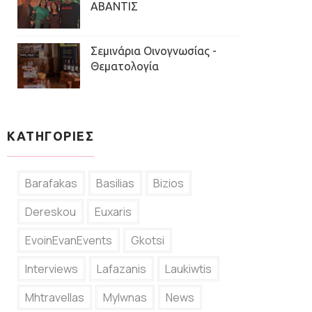
ΑΒΑΝΤΙΣ
Σεμινάρια Οινογνωσίας -
Θεματολογία
ΚΑΤΗΓΟΡΙΕΣ
Barafakas
Basilias
Bizios
Dereskou
Euxaris
EvoinEvanEvents
Gkotsi
Interviews
Lafazanis
Laukiwtis
Mhtravellas
Mylwnas
News